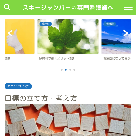
スキージャンパー⇨専門看護師へ
精神科
看護師
ット3選
精神科で働くメリット3選
看護師になって良かった
カウンセリング
目標の立て方・考え方